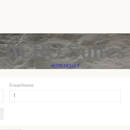
−
Erwachsenenhotel
−
ACRO Suites
HOTELDETAILS
Erwachsene