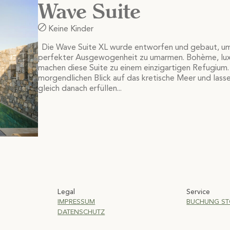
Wave Suite
Keine Kinder
Die Wave Suite XL wurde entworfen und gebaut, um d
perfekter Ausgewogenheit zu umarmen. Bohème, luxur
machen diese Suite zu einem einzigartigen Refugiu
morgendlichen Blick auf das kretische Meer und las
gleich danach erfüllen...
s
Legal
Service
IMPRESSUM
BUCHUNG ST
gram
Facebook
on Pinterest
us on LinkedIn
DATENSCHUTZ